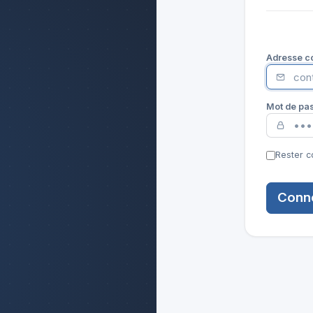
Adresse co
Mot de pa
Rester c
Conn